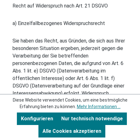
Recht auf Widerspruch nach Art. 21 DSGVO
a) Einzelfallbezogenes Widerspruchsrecht
Sie haben das Recht, aus Gründen, die sich aus Ihrer
besonderen Situation ergeben, jederzeit gegen die
Verarbeitung der Sie betreffenden
personenbezogenen Daten, die aufgrund von Art. 6
Abs. 1 lit. e) DSGVO (Datenverarbeitung im
öffentlichen Interesse) oder Art. 6 Abs. 1 lit. f)
DSGVO (Datenverarbeitung auf der Grundlage einer
Interessensabwägung) erfolgt, Widerspruch
Diese Website verwendet Cookies, um eine bestmögliche
einzulegen; dies gilt auch für ein auf diese
Erfahrung bieten zu können.
Mehr Informationen ...
Bestimmungen gestütztes Profiling.
Konfigurieren
Nur technisch notwendige
b) Widerspruchsrecht gegen Verarbeitung von
Alle Cookies akzeptieren
Daten zu Werbezwecken