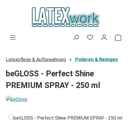
Zum Hauptinhalt springen
Du hast 0 Produk
Ware
Latexpflege & Aufbewahrung
Polieren & Reinigen
beGLOSS - Perfect Shine
PREMIUM SPRAY - 250 ml
Bildergalerie überspringen