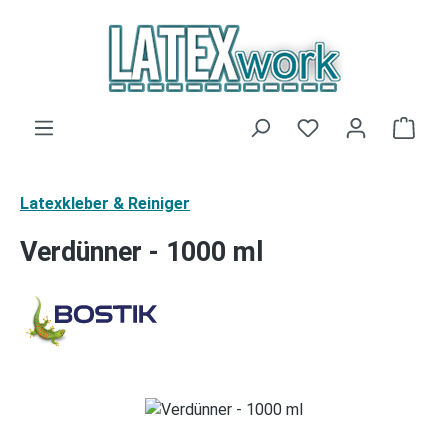
Zum Hauptinhalt springen
Du hast 0 Produk
Ware
Latexkleber & Reiniger
Verdünner - 1000 ml
Bildergalerie überspringen