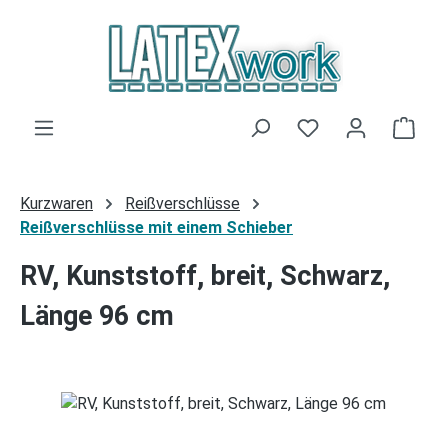
Zum Hauptinhalt springen
Du hast 0 Produk
Ware
Kurzwaren
Reißverschlüsse
Reißverschlüsse mit einem Schieber
RV, Kunststoff, breit, Schwarz,
Länge 96 cm
Bildergalerie überspringen