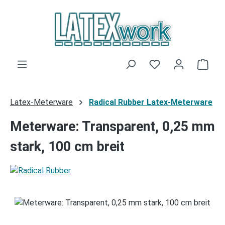
Zum Hauptinhalt springen
Du hast 0 Produk
Ware
Latex-Meterware
Radical Rubber Latex-Meterware
Meterware: Transparent, 0,25 mm
stark, 100 cm breit
Bildergalerie überspringen