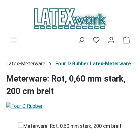
Zum Hauptinhalt springen
Du hast 0 Produk
Ware
Latex-Meterware
Four D Rubber Latex-Meterware
Meterware: Rot, 0,60 mm stark,
200 cm breit
Bildergalerie überspringen