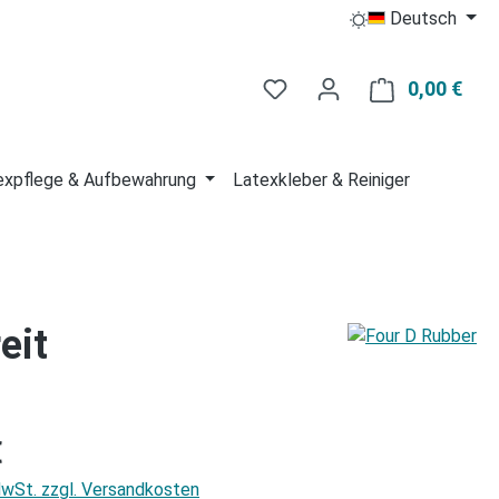
Deutsch
Du hast 0 Produkte auf 
0,00 €
Ware
expflege & Aufbewahrung
Latexkleber & Reiniger
eit
is:
€
 MwSt. zzgl. Versandkosten