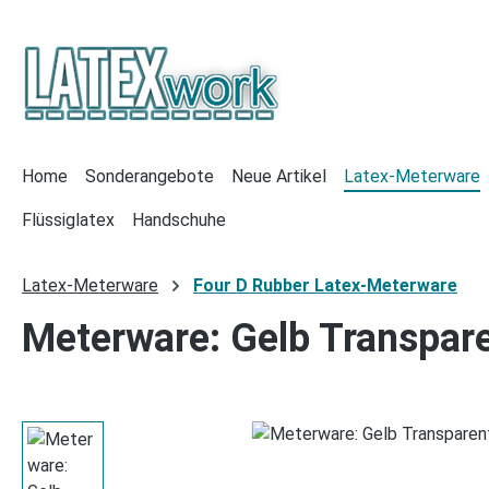
 Hauptinhalt springen
Zur Suche springen
Zur Hauptnavigation springen
Home
Sonderangebote
Neue Artikel
Latex-Meterware
Flüssiglatex
Handschuhe
Latex-Meterware
Four D Rubber Latex-Meterware
Meterware: Gelb Transpare
Bildergalerie überspringen