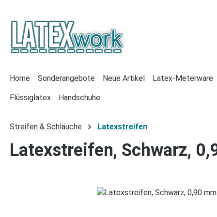
 Hauptinhalt springen
Zur Suche springen
Zur Hauptnavigation springen
Home
Sonderangebote
Neue Artikel
Latex-Meterware
Flüssiglatex
Handschuhe
Streifen & Schläuche
Latexstreifen
Latexstreifen, Schwarz, 0,
Bildergalerie überspringen