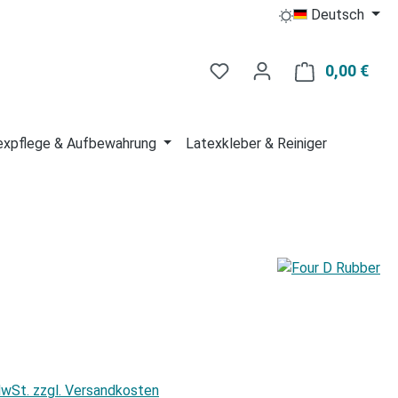
Deutsch
Du hast 0 Produkte auf 
0,00 €
Ware
expflege & Aufbewahrung
Latexkleber & Reiniger
is:
 MwSt. zzgl. Versandkosten