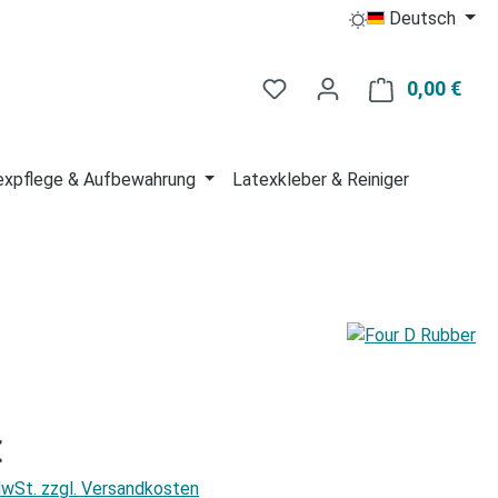
Deutsch
Du hast 0 Produkte auf 
0,00 €
Ware
expflege & Aufbewahrung
Latexkleber & Reiniger
is:
€
 MwSt. zzgl. Versandkosten