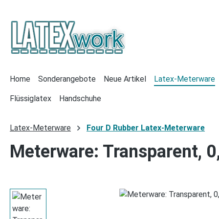
 Hauptinhalt springen
Zur Suche springen
Zur Hauptnavigation springen
Home
Sonderangebote
Neue Artikel
Latex-Meterware
Flüssiglatex
Handschuhe
Latex-Meterware
Four D Rubber Latex-Meterware
Meterware: Transparent, 0
Bildergalerie überspringen